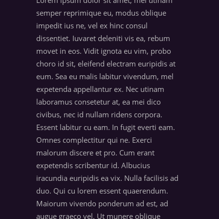
Lorem ipsum dolor sit amet, mei utinam
semper reprimique eu, modus oblique
impedit ius ne, vel ex hinc consul
dissentiet. Iuvaret deleniti vis ea, rebum
movet in eos. Vidit ignota eu vim, probo
choro id sit, eleifend electram euripidis at
eum. Sea eu malis labitur vivendum, mel
expetenda appellantur ex. Nec utinam
laboramus consetetur at, ea mei dico
civibus, nec id nullam ridens corpora.
Essent labitur cu eam. In fugit everti eam.
Omnes complectitur qui ne. Exerci
malorum discere et pro. Cum erant
expetendis scribentur id. Albucius
iracundia euripidis ea vix. Nulla facilisis ad
duo. Qui cu lorem essent quaerendum.
Maiorum vivendo ponderum ad est, ad
augue graeco vel. Ut munere oblique