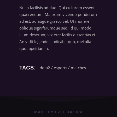
Nulla facilisis ad duo. Qui cu lorem essent
quaerendum. Maiorum vivendo ponderum
ad est, ad augue graeco vel. Ut munere
oblique signiferumque sed, id qui modo
illum deserunt, vix erat facilis dissentias ei.
An vidit legendos iudicabit quo, mel alia
quot apeirian in.
TAGS:
dota2
/
esports
/
matches
MADE BY EZEL JACKSI