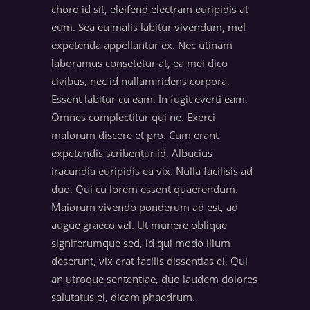
choro id sit, eleifend electram euripidis at
eum. Sea eu malis labitur vivendum, mel
expetenda appellantur ex. Nec utinam
laboramus consetetur at, ea mei dico
civibus, nec id nullam ridens corpora.
Essent labitur cu eam. In fugit everti eam.
Omnes complectitur qui ne. Exerci
malorum discere et pro. Cum erant
expetendis scribentur id. Albucius
iracundia euripidis ea vix. Nulla facilisis ad
duo. Qui cu lorem essent quaerendum.
Maiorum vivendo ponderum ad est, ad
augue graeco vel. Ut munere oblique
signiferumque sed, id qui modo illum
deserunt, vix erat facilis dissentias ei. Qui
an utroque sententiae, duo laudem dolores
salutatus ei, dicam phaedrum.