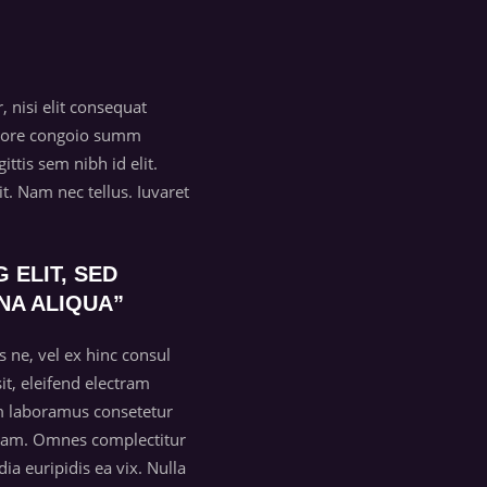
, nisi elit consequat
dolore congoio summ
tis sem nibh id elit.
t. Nam nec tellus. Iuvaret
 ELIT, SED
NA ALIQUA”
ne, vel ex hinc consul
it, eleifend electram
am laboramus consetetur
ti eam. Omnes complectitur
ia euripidis ea vix. Nulla