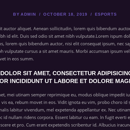
BY
ADMIN
OCTOBER 18, 2019
ESPORTS
it auctor aliquet. Aenean sollicitudin, lorem quis bibendum auctor
nibh id elit. Duis sed odio sit amet nibh vulputate.Lorem ispum 
 lorem quis bibendum auctor, nisi elit consequat ipsum, nec sagit
bh vulputate cursus a sit amet mauris. Morbi accumsan ipsum veli
ovet in eos summ.
DOLOR SIT AMET, CONSECTETUR ADIPISICING
OR INCIDIDUNT UT LABORE ET DOLORE MAG
et, mei utinam semper reprimique eu, modus oblique impedit ius 
ti vis ea, rebum movet in eos. Vidit ignota eu vim, probo choro id s
 malis labitur vivendum, mel expetenda appellantur ex. Nec utin
nec id nullam ridens corpora. Essent labitur cu eam. In fugit ever
scere et pro. Cum erant expetendis scribentur id. Albucius iracund