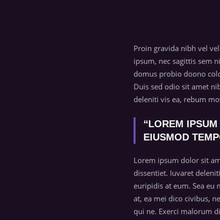
Proin gravida nibh vel vel
ipsum, nec sagittis sem 
domus probio doono colos,
Duis sed odio sit amet ni
deleniti vis ea, rebum m
“LOREM IPSUM 
EIUSMOD TEMP
Lorem ipsum dolor sit am
dissentiet. Iuvaret deleni
euripidis at eum. Sea eu
at, ea mei dico civibus, 
qui ne. Exerci malorum di