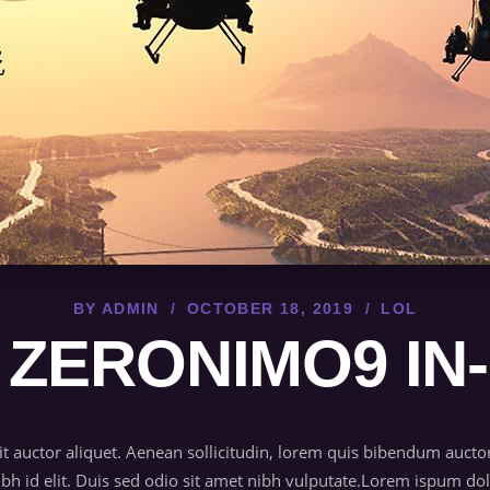
BY
ADMIN
OCTOBER 18, 2019
LOL
 ZERONIMO9 IN
it auctor aliquet. Aenean sollicitudin, lorem quis bibendum auctor
nibh id elit. Duis sed odio sit amet nibh vulputate.Lorem ispum 