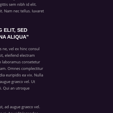
tis sem nibh id elit.
t. Nam nec tellus. Iuvaret
 ELIT, SED
NA ALIQUA”
ne, vel ex hinc consul
it, eleifend electram
am laboramus consetetur
ti eam. Omnes complectitur
ia euripidis ea vix. Nulla
augue graeco vel. Ut
ei. Qui an utroque
t, ad augue graeco vel.