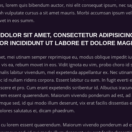
 lorem quis bibendum auctor, nisi elit consequat ipsum, nec sagit
bh vulputate cursus a sit amet mauris. Morbi accumsan ipsum veli
ovet in eos summ.
DOLOR SIT AMET, CONSECTETUR ADIPISICING
OR INCIDIDUNT UT LABORE ET DOLORE MAG
et, mei utinam semper reprimique eu, modus oblique impedit ius 
ti vis ea, rebum movet in eos. Vidit ignota eu vim, probo choro id s
 malis labitur vivendum, mel expetenda appellantur ex. Nec utin
nec id nullam ridens corpora. Essent labitur cu eam. In fugit ever
scere et pro. Cum erant expetendis scribentur id. Albucius iracund
 lorem essent quaerendum. Maiorum vivendo ponderum ad est, ad 
que sed, id qui modo illum deserunt, vix erat facilis dissentias 
olores salutatus ei, dicam phaedrum.
Qui cu lorem essent quaerendum. Maiorum vivendo ponderum ad es