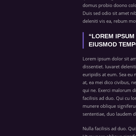
domus probio doono colos,
Duis sed odio sit amet ni
deleniti vis ea, rebum m
“LOREM IPSUM 
EIUSMOD TEMP
Lorem ipsum dolor sit am
dissentiet. Iuvaret deleni
euripidis at eum. Sea eu
at, ea mei dico civibus, 
qui ne. Exerci malorum di
facilisis ad duo. Qui cu
munere oblique signiferum
sententiae, duo laudem d
Nulla facilisis ad duo. 